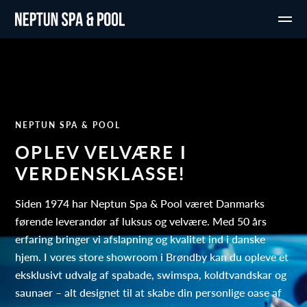
NEPTUN SPA & POOL
OPLEV VELVÆRE I
VERDENSKLASSE!
Siden 1974 har Neptun Spa & Pool været Danmarks
førende leverandør af luksus og velvære. Med 50 års
erfaring bringer vi afslapning og kvalitet ind i danske
hjem. I vores store showroom i Brøndby kan du opleve et
eksklusivt udvalg af spabade, swimspa, koldtvandskar og
saunaer – alt designet til at skabe din personlige oase af