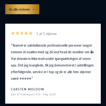
Se alle reviews
5 af 5 stjerner
Teamet er udelukkende professionelle personer meget
nemme at snakke med og de ved hvad de snakker om 👍
Var desværre ikke med under igangsætningen af vores
spa. Det jeg manglede, fik jeg demonstreret i udstillingen
efterfølgende, service er i top og de er alle fem stjerner
værd ⭐⭐⭐⭐⭐
CARSTEN MOLDOW
Ejer af Hydropool 455 - Maj 2025