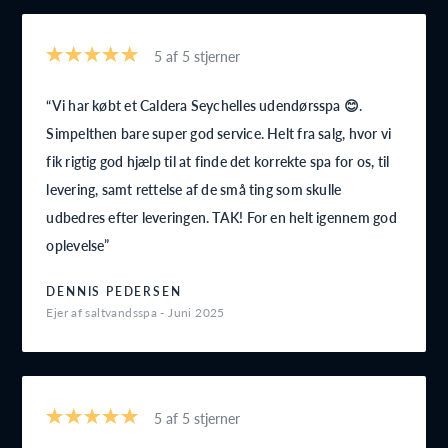
5 af 5 stjerner
Vi har købt et Caldera Seychelles udendørsspa 😊.
Simpelthen bare super god service. Helt fra salg, hvor vi
fik rigtig god hjælp til at finde det korrekte spa for os, til
levering, samt rettelse af de små ting som skulle
udbedres efter leveringen. TAK! For en helt igennem god
oplevelse
DENNIS PEDERSEN
Ejer af saltvandsspa - Juni 2025
5 af 5 stjerner