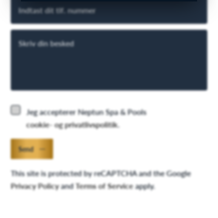
Indtast dit tlf. nummer
Skriv din besked
Jeg accepterer Neptun Spa & Pools
cookie- og privatlivspolitik
.
Send
This site is protected by reCAPTCHA and the Google
Privacy Policy
and
Terms of Service
apply.