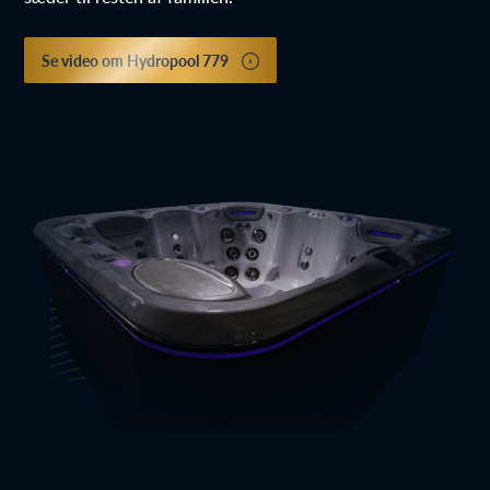
Se video om Hydropool 779