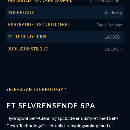
MULIGHED FOR VARMEPUMPE
Ja - flere varianter
WIFI-READY
Ja (tilvalg)
EKSTRAUDSTYR INKLUDERET
Oasis Package
VEJLEDENDE PRIS
143.000,-
JUBILÆUMSTILBUD
118.995,-
SELF-CLEAN TECHNOLOGY™
ET SELVRENSENDE SPA
Hydropool Self-Cleaning spabade er udstyret med Self-
Clean Technology™ - et unikt rensningsanlæg med et